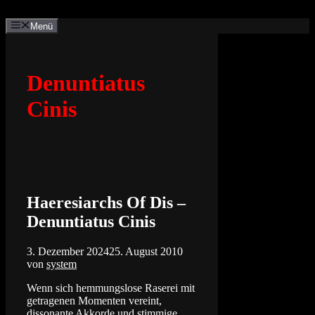
Zum
Inhalt
Menü
springen
Denuntiatus
Cinis
Haeresiarchs Of Dis –
Denuntiatus Cinis
3. Dezember 2024
25. August 2010
von
system
Wenn sich hemmungslose Raserei mit
getragenen Momenten vereint,
dissonante Akkorde und stimmige