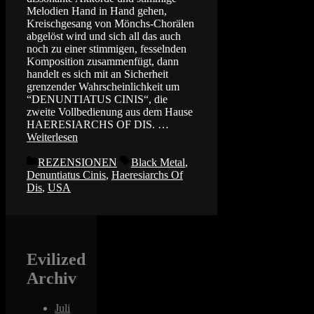
Melodien Hand in Hand gehen,
Kreischgesang von Mönchs-Chorälen
abgelöst wird und sich all das auch
noch zu einer stimmigen, fesselnden
Komposition zusammenfügt, dann
handelt es sich mit an Sicherheit
grenzender Wahrscheinlichkeit um
“DENUNTIATUS CINIS“, die
zweite Vollbedienung aus dem Hause
HAERESIARCHS OF DIS. …
Weiterlesen
Kategorien
Schlagwörter
REZENSIONEN
Black Metal
,
Denuntiatus Cinis
,
Haeresiarchs Of
Dis
,
USA
Evilized
Archiv
Juli