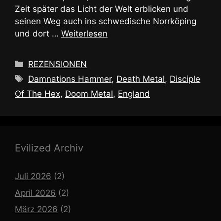
Zeit später das Licht der Welt erblicken und
seinen Weg auch ins schwedische Norrköping
und dort …
Weiterlesen
Kategorien
REZENSIONEN
Schlagwörter
Damnations Hammer
,
Death Metal
,
Disciple
Of The Hex
,
Doom Metal
,
England
Evilized Archiv
Juli 2026
(2)
April 2026
(2)
März 2026
(2)