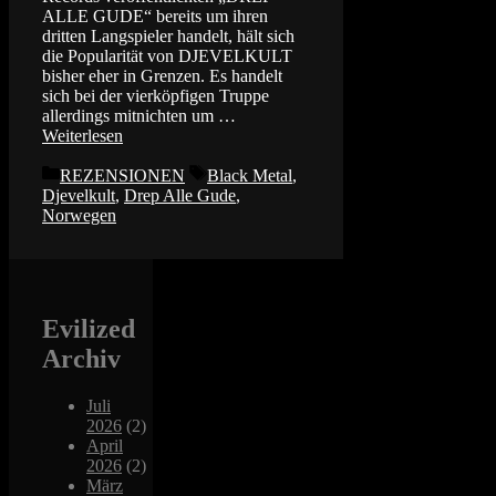
ALLE GUDE“ bereits um ihren
dritten Langspieler handelt, hält sich
die Popularität von DJEVELKULT
bisher eher in Grenzen. Es handelt
sich bei der vierköpfigen Truppe
allerdings mitnichten um …
Weiterlesen
Kategorien
Schlagwörter
REZENSIONEN
Black Metal
,
Djevelkult
,
Drep Alle Gude
,
Norwegen
Evilized
Archiv
Juli
2026
(2)
April
2026
(2)
März