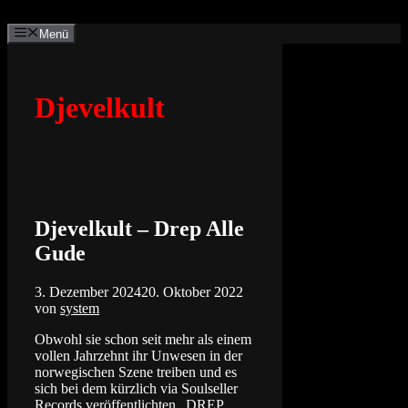
Zum
Inhalt
Menü
springen
Djevelkult
Djevelkult – Drep Alle
Gude
3. Dezember 2024
20. Oktober 2022
von
system
Obwohl sie schon seit mehr als einem
vollen Jahrzehnt ihr Unwesen in der
norwegischen Szene treiben und es
sich bei dem kürzlich via Soulseller
Records veröffentlichten „DREP