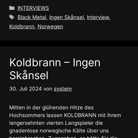
Kategorien
INTERVIEWS
Schlagwörter
Black Metal
,
Ingen Skånsel
,
Interview
,
Koldbrann
,
Norwegen
Koldbrann – Ingen
Skånsel
30. Juli 2024
von
system
Mitten in der glühenden Hitze des
Hochsommers lassen KOLDBRANN mit ihrem
langersehnten vierten Langspieler die
gnadenlose norwegische Kälte über uns