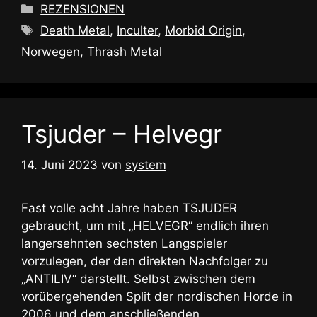
Kategorien
REZENSIONEN
Schlagwörter
Death Metal
,
Inculter
,
Morbid Origin
,
Norwegen
,
Thrash Metal
Tsjuder – Helvegr
14. Juni 2023
von
system
Fast volle acht Jahre haben TSJUDER
gebraucht, um mit „HELVEGR“ endlich ihren
langersehnten sechsten Langspieler
vorzulegen, der den direkten Nachfolger zu
„ANTILIV“ darstellt. Selbst zwischen dem
vorübergehenden Split der nordischen Horde in
2006 und dem anschließenden