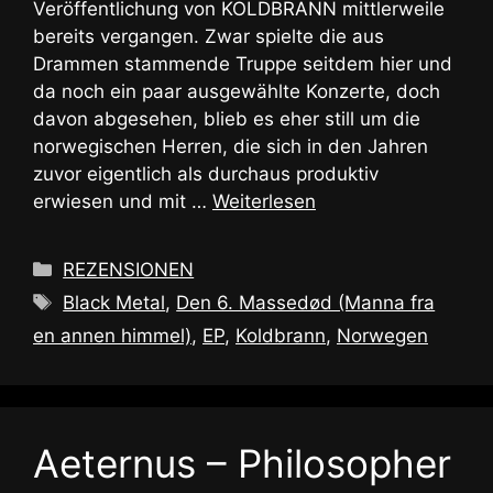
Veröffentlichung von KOLDBRANN mittlerweile
bereits vergangen. Zwar spielte die aus
Drammen stammende Truppe seitdem hier und
da noch ein paar ausgewählte Konzerte, doch
davon abgesehen, blieb es eher still um die
norwegischen Herren, die sich in den Jahren
zuvor eigentlich als durchaus produktiv
erwiesen und mit …
Weiterlesen
Kategorien
REZENSIONEN
Schlagwörter
Black Metal
,
Den 6. Massedød (Manna fra
en annen himmel)
,
EP
,
Koldbrann
,
Norwegen
Aeternus – Philosopher