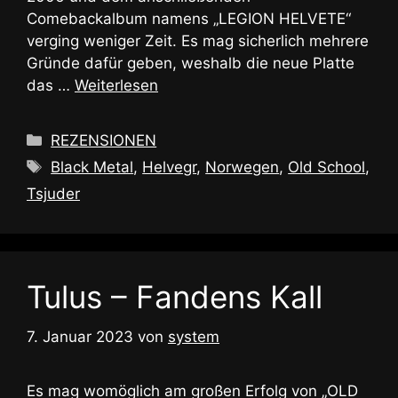
Comebackalbum namens „LEGION HELVETE“
verging weniger Zeit. Es mag sicherlich mehrere
Gründe dafür geben, weshalb die neue Platte
das …
Weiterlesen
Kategorien
REZENSIONEN
Schlagwörter
Black Metal
,
Helvegr
,
Norwegen
,
Old School
,
Tsjuder
Tulus – Fandens Kall
7. Januar 2023
von
system
Es mag womöglich am großen Erfolg von „OLD