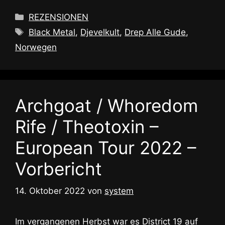
Kategorien
REZENSIONEN
Schlagwörter
Black Metal
,
Djevelkult
,
Drep Alle Gude
,
Norwegen
Archgoat / Whoredom
Rife / Theotoxin –
European Tour 2022 –
Vorbericht
14. Oktober 2022
von
system
Im vergangenen Herbst war es District 19 auf