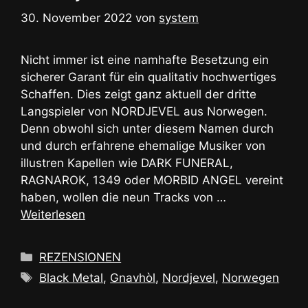
30. November 2022
von
system
Nicht immer ist eine namhafte Besetzung ein
sicherer Garant für ein qualitativ hochwertiges
Schaffen. Dies zeigt ganz aktuell der dritte
Langspieler von NORDJEVEL aus Norwegen.
Denn obwohl sich unter diesem Namen durch
und durch erfahrene ehemalige Musiker von
illustren Kapellen wie DARK FUNERAL,
RAGNAROK, 1349 oder MORBID ANGEL vereint
haben, wollen die neun Tracks von …
Weiterlesen
Kategorien
REZENSIONEN
Schlagwörter
Black Metal
,
Gnavhòl
,
Nordjevel
,
Norwegen