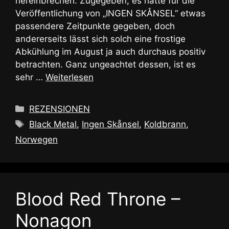
hereinbrechen. Zugegeben, es hätte für die
Veröffentlichung von „INGEN SKÅNSEL“ etwas
passendere Zeitpunkte gegeben, doch
andererseits lässt sich solch eine frostige
Abkühlung im August ja auch durchaus positiv
betrachten. Ganz ungeachtet dessen, ist es
sehr …
Weiterlesen
Kategorien
REZENSIONEN
Schlagwörter
Black Metal
,
Ingen Skånsel
,
Koldbrann
,
Norwegen
Blood Red Throne –
Nonagon