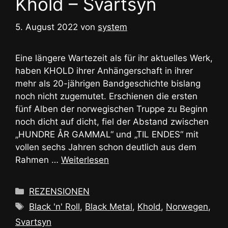
Khold – Svartsyn
5. August 2022
von
system
Eine längere Wartezeit als für ihr aktuelles Werk,
haben KHOLD ihrer Anhängerschaft in ihrer
mehr als 20-jährigen Bandgeschichte bislang
noch nicht zugemutet. Erschienen die ersten
fünf Alben der norwegischen Truppe zu Beginn
noch dicht auf dicht, fiel der Abstand zwischen
„HUNDRE ÅR GAMMAL“ und „TIL ENDES“ mit
vollen sechs Jahren schon deutlich aus dem
Rahmen …
Weiterlesen
Kategorien
REZENSIONEN
Schlagwörter
Black 'n' Roll
,
Black Metal
,
Khold
,
Norwegen
,
Svartsyn