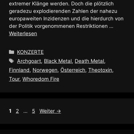
extremer Klänge werden. Doch die plötzlich
geradezu explodierenden Zahlen der nahezu
europaweiten Inzidenzen und die hierdurch von
der Politik vorgenommenen Restriktionen …
Weiterlesen
Kategorien
KONZERTE
Schlagwörter
Archgoart
,
Black Metal
,
Death Metal
,
Finnland
,
Norwegen
,
Österreich
,
Theotoxin
,
Tour
,
Whoredom Fire
Seite
Seite
Seite
1
2
…
5
Weiter
→