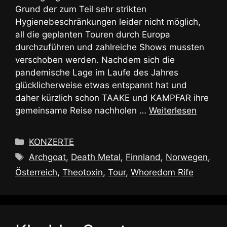
Grund der zum Teil sehr strikten
Hygienebeschränkungen leider nicht möglich,
all die geplanten Touren durch Europa
durchzuführen und zahlreiche Shows mussten
verschoben werden. Nachdem sich die
pandemische Lage im Laufe des Jahres
glücklicherweise etwas entspannt hat und
daher kürzlich schon TAAKE und KAMPFAR ihre
gemeinsame Reise nachholen …
Weiterlesen
Kategorien
KONZERTE
Schlagwörter
Archgoat
,
Death Metal
,
Finnland
,
Norwegen
,
Österreich
,
Theotoxin
,
Tour
,
Whoredom Rife