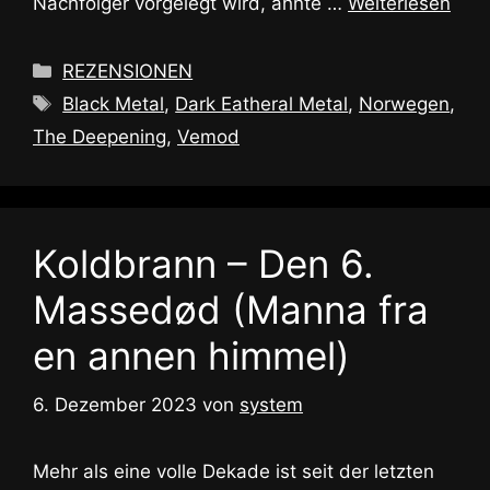
Nachfolger vorgelegt wird, ahnte …
Weiterlesen
Kategorien
REZENSIONEN
Schlagwörter
Black Metal
,
Dark Eatheral Metal
,
Norwegen
,
The Deepening
,
Vemod
Koldbrann – Den 6.
Massedød (Manna fra
en annen himmel)
6. Dezember 2023
von
system
Mehr als eine volle Dekade ist seit der letzten