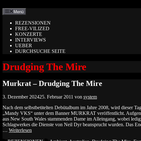
Zum
Inhalt
Menü
springen
REZENSIONEN
FREE-VILIZED
KONZERTE
INTERVIEWS
UEBER
DURCHSUCHE SEITE
Drudging The Mire
Murkrat – Drudging The Mire
3. Dezember 2024
25. Februar 2011
von
system
Nach dem selbstbetitelten Debütalbum im Jahre 2008, wird dieser Tag
„Mandy VKS“ unter dem Banner MURKRAT veröffentlicht. Aufgeno
aus New South Wales stammenden Dame im Alleingang, wobei ledigli
Schlagwerkes die Dienste von Neil Dyr beansprucht wurden. Da
…
Weiterlesen
Kategorien
Schlagwörter