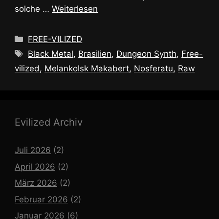
solche …
Weiterlesen
Kategorien
FREE-VILIZED
Schlagwörter
Black Metal
,
Brasilien
,
Dungeon Synth
,
Free-
vilized
,
Melankolsk Makabert
,
Nosferatu
,
Raw
Evilized Archiv
Juli 2026
(2)
April 2026
(2)
März 2026
(2)
Februar 2026
(2)
Januar 2026
(6)