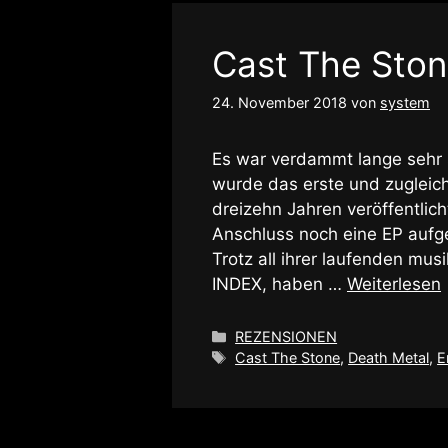
Cast The Ston
24. November 2018
von
system
Es war verdammt lange sehr 
wurde das erste und zugleich
dreizehn Jahren veröffentli
Anschluss noch eine EP aufge
Trotz all ihrer laufenden mu
INDEX, haben …
Weiterlesen
Kategorien
REZENSIONEN
Schlagwörter
Cast The Stone
,
Death Metal
,
E