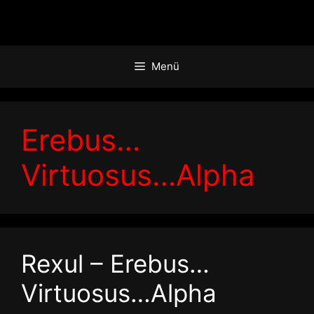
Zum
Inhalt
springen
Menü
Erebus…
Virtuosus…Alpha
Rexul – Erebus…
Virtuosus…Alpha