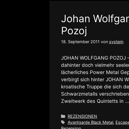
Johan Wolfgan
Pozoj
18. September 2011
von
system
JOHAN WOLFGANG POZOJ – ei
dahinter doch vielmehr seel
lächerliches Power Metal Gepo
verbirgt sich hinter JOHAN
kroatische Truppe die sich d
Schwarzmetalls verschrieben
Zweitwerk des Quintetts in 
Kategorien
REZENSIONEN
Schlagwörter
Avantgarde Black Metal
,
Escape
Rezension