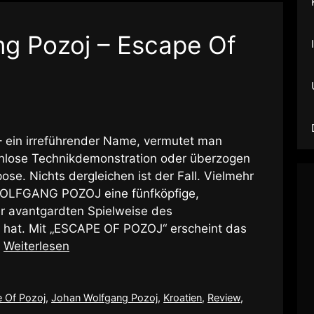
g Pozoj – Escape Of
n irreführender Name, vermutet man
enlose Technikdemonstration oder überzogen
se. Nichts dergleichen ist der Fall. Vielmehr
 WOLFGANG POZOJ eine fünfköpfige,
er avantgardten Spielweise des
 hat. Mit „ESCAPE OF POZOJ“ erscheint das
…
Weiterlesen
 Of Pozoj
,
Johan Wolfgang Pozoj
,
Kroatien
,
Review
,