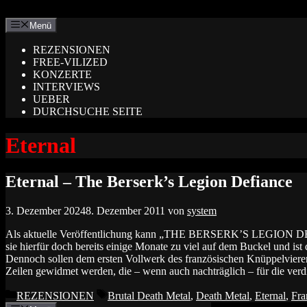
Zum
Inhalt
Menü
springen
REZENSIONEN
FREE-VILIZED
KONZERTE
INTERVIEWS
UEBER
DURCHSUCHE SEITE
Eternal
Eternal – The Berserk’s Legion Defiance
3. Dezember 2024
8. Dezember 2011
von
system
Als aktuelle Veröffentlichung kann „THE BERSERK’S LEGION DEF
sie hierfür doch bereits einige Monate zu viel auf dem Buckel und ist 
Dennoch sollen dem ersten Vollwerk des französischen Knüppelviere
Zeilen gewidmet werden, die – wenn auch nachträglich – für die ver
Kategorien
Schlagwörter
REZENSIONEN
Brutal Death Metal
,
Death Metal
,
Eternal
,
Fra