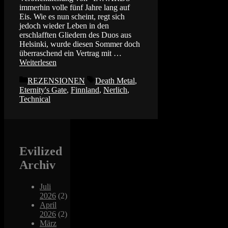
immerhin volle fünf Jahre lang auf
Eis. Wie es nun scheint, regt sich
jedoch wieder Leben in den
erschlafften Gliedern des Duos aus
Helsinki, wurde diesen Sommer doch
überraschend ein Vertrag mit …
Weiterlesen
Kategorien
Schlagwörter
REZENSIONEN
Death Metal
,
Eternity's Gate
,
Finnland
,
Nerlich
,
Technical
Evilized
Archiv
Juli
2026
(2)
April
2026
(2)
März