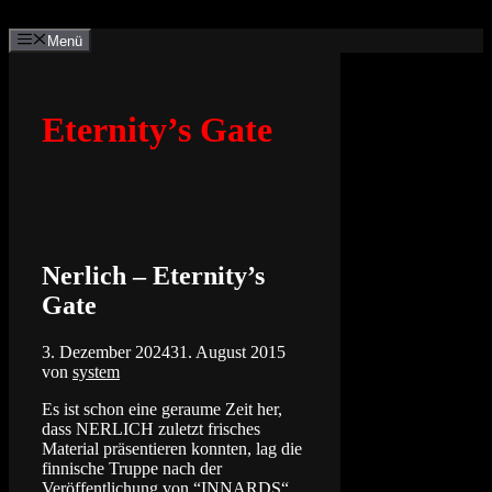
Zum
Inhalt
Menü
springen
Eternity’s Gate
Nerlich – Eternity’s
Gate
3. Dezember 2024
31. August 2015
von
system
Es ist schon eine geraume Zeit her,
dass NERLICH zuletzt frisches
Material präsentieren konnten, lag die
finnische Truppe nach der
Veröffentlichung von “INNARDS“