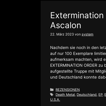
Extermination
Ascalon
22. März 2023
von
system
Nachdem sie noch in den let
auf nur 100 Exemplare limiti
aufmerksam machten, wird es
EXTERMINATION ORDER zu bes
aufgestellte Truppe mit Mitgl
und Deutschland konnte dab
Kategorien
REZENSIONEN
Schlagwörter
Death Metal
,
Deutschland
,
EP
,
U.S.A.