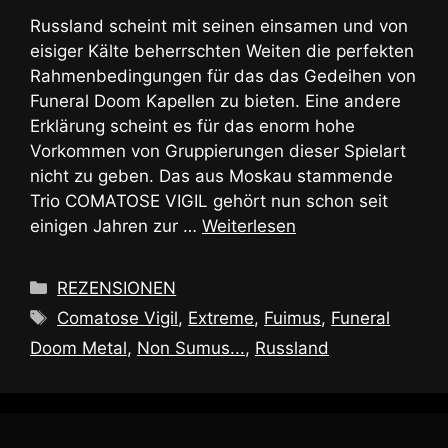
Russland scheint mit seinen einsamen und von
eisiger Kälte beherrschten Weiten die perfekten
Rahmenbedingungen für das das Gedeihen von
Funeral Doom Kapellen zu bieten. Eine andere
Erklärung scheint es für das enorm hohe
Vorkommen von Gruppierungen dieser Spielart
nicht zu geben. Das aus Moskau stammende
Trio COMATOSE VIGIL gehört nun schon seit
einigen Jahren zur …
Weiterlesen
Kategorien
REZENSIONEN
Schlagwörter
Comatose Vigil
,
Extreme
,
Fuimus
,
Funeral
Doom Metal
,
Non Sumus...
,
Russland