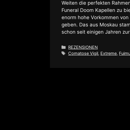
Weiten die perfekten Rahme
Funeral Doom Kapellen zu bie
enorm hohe Vorkommen von Gr
geben. Das aus Moskau sta
schon seit einigen Jahren zu
Kategorien
REZENSIONEN
Schlagwörter
Comatose Vigil
,
Extreme
,
Fuim