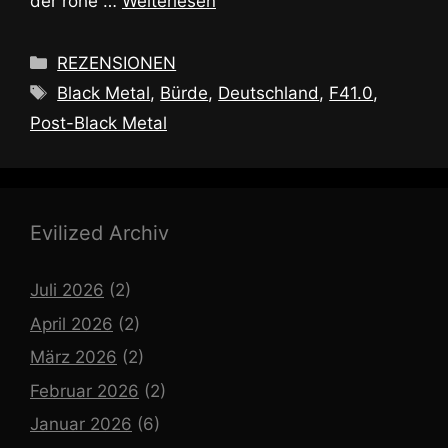
der rohe …
Weiterlesen
Kategorien
REZENSIONEN
Schlagwörter
Black Metal
,
Bürde
,
Deutschland
,
F41.0
,
Post-Black Metal
Evilized Archiv
Juli 2026
(2)
April 2026
(2)
März 2026
(2)
Februar 2026
(2)
Januar 2026
(6)