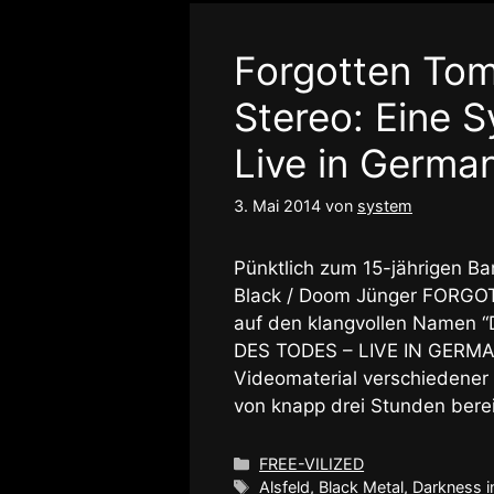
Forgotten Tom
Stereo: Eine 
Live in Germa
3. Mai 2014
von
system
Pünktlich zum 15-jährigen Ban
Black / Doom Jünger FORGOT
auf den klangvollen Namen
DES TODES – LIVE IN GERMAN
Videomaterial verschiedener
von knapp drei Stunden berei
Kategorien
FREE-VILIZED
Schlagwörter
Alsfeld
,
Black Metal
,
Darkness i