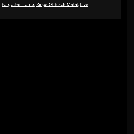
,
Forgotten Tomb
,
Kings Of Black Metal
,
Live