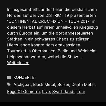
In insgesamt elf Länder fielen die bestialischen
Horden auf der von DISTRICT 19 präsentierten
“CONTINENTAL CRUCIFIXION – TOUR 2017“ in
diesem Herbst auf ihrem unheilvollen Kriegszug
durch Europa ein, um die dort angesteuerten
Städten in ein schwarzes Chaos zu stürzen.
Hierzulande konnte dem erstklassigen
Tourpaket in Oberhausen, Berlin und Weinheim
beigewohnt werden, wobei die Show …
Weiterlesen
Kategorien
KONZERTE
Schlagwörter
Archgoat
,
Black Metal
,
Bölzer
,
Death Metal
,
Eggs Of Gomorrh
,
Live
,
Svartidaudi
,
Tour