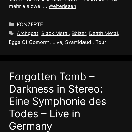
mehr als zwei …
Weiterlesen
Kategorien
KONZERTE
Schlagwörter
Archgoat
,
Black Metal
,
Bölzer
,
Death Metal
,
Eggs Of Gomorrh
,
Live
,
Svartidaudi
,
Tour
Forgotten Tomb –
Darkness in Stereo:
Eine Symphonie des
Todes – Live in
Germany