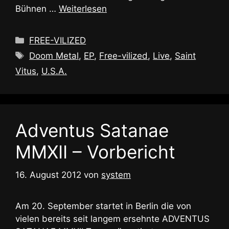
Bühnen …
Weiterlesen
Kategorien
FREE-VILIZED
Schlagwörter
Doom Metal
,
EP
,
Free-vilized
,
Live
,
Saint
Vitus
,
U.S.A.
Adventus Satanae
MMXII – Vorbericht
16. August 2012
von
system
Am 20. September startet in Berlin die von
vielen bereits seit langem ersehnte ADVENTUS