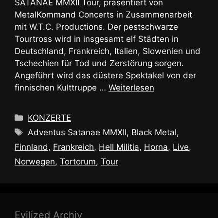
SATANAE MMXII Tour, präsentiert von
MetalKommand Concerts in Zusammenarbeit
mit W.T.C. Productions. Der pestschwarze
Tourtross wird in insgesamt elf Städten in
Deutschland, Frankreich, Italien, Slowenien und
Tschechien für Tod und Zerstörung sorgen.
Angeführt wird das düstere Spektakel von der
finnischen Kulttruppe …
Weiterlesen
Kategorien
KONZERTE
Schlagwörter
Adventus Satanae MMXII
,
Black Metal
,
Finnland
,
Frankreich
,
Hell Militia
,
Horna
,
Live
,
Norwegen
,
Tortorum
,
Tour
Evilized Archiv