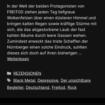
In der Welt der beiden Protagonisten von
FREITOD ziehen jeden Tag tiefgraue
Wolkenfetzen über einen düsteren Himmel und
bringen kalten Regen sowie kräftige Stürme mit
sich, die das abgestorbene Laub der fast
kahlen Bäume durch leere Gassen wehen.
Zumindest erweckt das triste Schaffen der
Nürnberger einen solche Eindruck, suhlten
dieses sich doch auf ihren bisherigen …
Weiterlesen
Kategorien
REZENSIONEN
Schlagwörter
Black Metal
,
Depressive
,
Der unsichtbare
Begleiter
,
Deutschland
,
Freitod
,
Rock