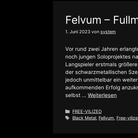
Felvum – Full
1. Juni 2023
von
system
Vor rund zwei Jahren erlang
noch jungen Soloprojektes
Langspieler erstmals größer
der schwarzmetallischen Szen
jedoch unmittelbar ein weit
aufkommenden Erfolg anzuknü
selbst …
Weiterlesen
Kategorien
FREE-VILIZED
Schlagwörter
Black Metal
,
Fellvum
,
Free-viliz