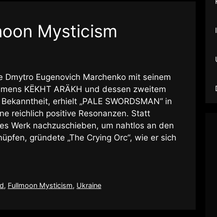
moon Mysticism
te Dmytro Eugenovich Marchenko mit seinem
 namens KËKHT ARÄKH und dessen zweitem
e Bekanntheit, erhielt „PALE SWORDSMAN“ in
e reichlich positive Resonanzen. Statt
eres Werk nachzuschieben, um nahtlos an den
pfen, gründete „The Crying Orc“, wie er sich
ed
,
Fullmoon Mysticism
,
Ukraine