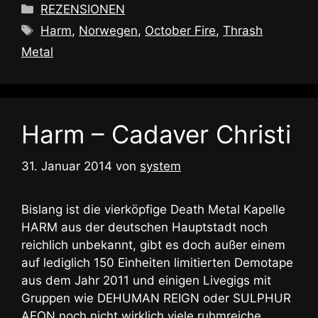
Kategorien
REZENSIONEN
Schlagwörter
Harm
,
Norwegen
,
October Fire
,
Thrash
Metal
Harm – Cadaver Christi
31. Januar 2014
von
system
Bislang ist die vierköpfige Death Metal Kapelle
HARM aus der deutschen Hauptstadt noch
reichlich unbekannt, gibt es doch außer einem
auf lediglich 150 Einheiten limitierten Demotape
aus dem Jahr 2011 und einigen Livegigs mit
Gruppen wie DEHUMAN REIGN oder SULPHUR
AEON noch nicht wirklich viele ruhmreiche