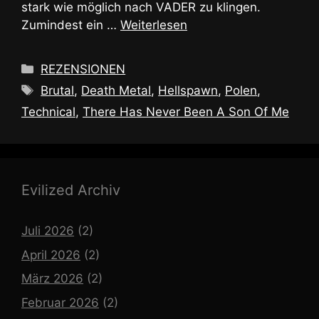
stark wie möglich nach VADER zu klingen.
Zumindest ein …
Weiterlesen
Kategorien
REZENSIONEN
Schlagwörter
Brutal
,
Death Metal
,
Hellspawn
,
Polen
,
Technical
,
There Has Never Been A Son Of Me
Evilized Archiv
Juli 2026
(2)
April 2026
(2)
März 2026
(2)
Februar 2026
(2)