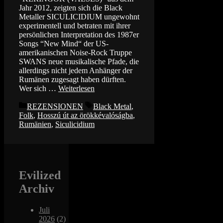
Jahr 2012, zeigten sich die Black
Metaller SICULICIDIUM ungewohnt
experimentell und betraten mit ihrer
persönlichen Interpretation des 1987er
Songs “New Mind“ der US-
amerikanischen Noise-Rock Truppe
SWANS neue musikalische Pfade, die
allerdings nicht jedem Anhänger der
Rumänen zugesagt haben dürften.
Wer sich …
Weiterlesen
Kategorien
Schlagwörter
REZENSIONEN
Black Metal
,
Folk
,
Hosszú út az örökkévalóságba
,
Rumänien
,
Siculicidium
Evilized
Archiv
Juli
2026
(2)