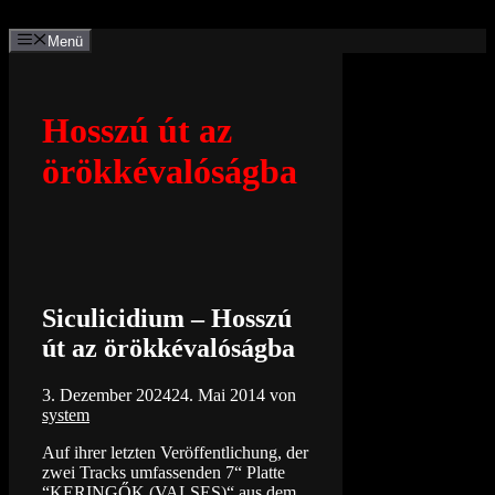
Zum
Inhalt
Menü
springen
Hosszú út az
örökkévalóságba
Siculicidium – Hosszú
út az örökkévalóságba
3. Dezember 2024
24. Mai 2014
von
system
Auf ihrer letzten Veröffentlichung, der
zwei Tracks umfassenden 7“ Platte
“KERINGŐK (VALSES)“ aus dem