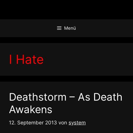
Zum
Inhalt
springen
Menü
I Hate
Deathstorm – As Death
Awakens
12. September 2013
von
system