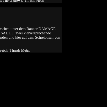
g The Gallows
,
Thrash Metal
ge Burschen unter dem Banner DAMAGE
 SADUS, zwei vielversprechende
nden und hier auf dem Schreibtisch von
reich
,
Thrash Metal