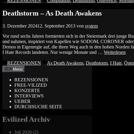
REZENSIONEN
Compilation
,
Deathstorm
,
Österreich
,
Stormin
Deathstorm – As Death Awakens
3. Dezember 2024
12. September 2013
von
system
Vor rund sechs Jahren formierten sich in der Steiermark drei jun
und nahmen, inspiriert von Kapellen wie SODOM, CORONER oder
Demos in Eigenregie auf, die ihren Weg auch in den hohen Norden fa
I Hate Records landeten. Nur wenige Monate und …
Weiterlesen
Kategorien
Schlagwörter
REZENSIONEN
As Death Awakens
,
Deathstorm
,
I Hate
,
Öster
Menü
REZENSIONEN
FREE-VILIZED
KONZERTE
INTERVIEWS
UEBER
DURCHSUCHE SEITE
Evilized Archiv
Juli 2026
(2)