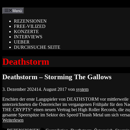
Zum
Inhalt
Menü
springen
REZENSIONEN
FREE-VILIZED
KONZERTE
INTERVIEWS
UEBER
DURCHSUCHE SEITE
Deathstorm
Deathstorm – Storming The Gallows
3. Dezember 2024
14. August 2017
von
system
Erschien der erste Langspieler von DEATHSTORM vor mittlerweile v
unterzeichneten die Österreicher im vergangenen Frühjahr für 
THE CRYPTS“ einen neuen Vertrag bei High Roller Records, die zu
gesamte Speerspitze im Sektor des Speed/Thrash Metal um sich vers
Weiterlesen
Kategorien
Schlagwörter