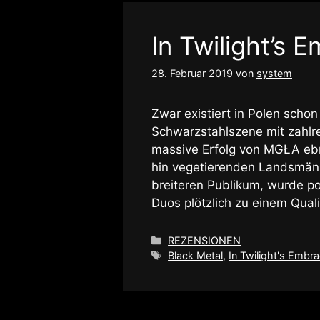
In Twilight’s 
28. Februar 2019
von
system
Zwar existiert in Polen schon
Schwarzstahlszene mit zahlre
massive Erfolg von MGŁA ebn
hin vegetierenden Landsmänn
breiteren Publikum, wurde po
Duos plötzlich zu einem Qual
Kategorien
REZENSIONEN
Schlagwörter
Black Metal
,
In Twilight's Embr