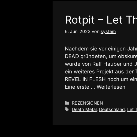
Rotpit – Let T
6. Juni 2023
von
system
Nachdem sie vor einigen Ja
DEAD gründeten, um obskuren
wurde von Ralf Hauber und J
ein weiteres Projekt aus der
REVEL IN FLESH noch um eine
Eine erste …
Weiterlesen
Kategorien
REZENSIONEN
Schlagwörter
Death Metal
,
Deutschland
,
Let 