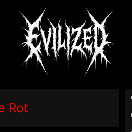
e Rot