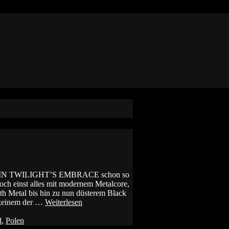
aben IN TWILIGHT’S EMBRACE schon so
ch einst alles mit modernem Metalcore,
th Metal bis hin zu nun düsterem Black
t keinem der …
Weiterlesen
d
,
Polen