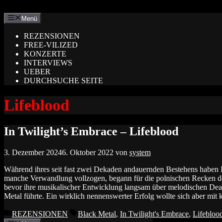
Zum
Inhalt
Menü
springen
REZENSIONEN
FREE-VILIZED
KONZERTE
INTERVIEWS
UEBER
DURCHSUCHE SEITE
Lifeblood
In Twilight’s Embrace – Lifeblood
3. Dezember 2024
6. Oktober 2022
von
system
Während ihres seit fast zwei Dekaden andauernden Bestehens h
manche Verwandlung vollzogen, begann für die polnischen Recken do
bevor ihre musikalischer Entwicklung langsam über melodischen Dea
Metal führte. Ein wirklich nennenswerter Erfolg wollte sich aber mi
Kategorien
Schlagwörter
REZENSIONEN
Black Metal
,
In Twilight's Embrace
,
Lifebloo