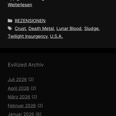
Weiterlesen
Kategorien
REZENSIONEN
Schlagwörter
Crust
,
Death Metal
,
Lunar Blood
,
Sludge
,
Twilight Insurgency
,
U.S.A.
Evilized Archiv
Juli 2026
(2)
April 2026
(2)
März 2026
(2)
Februar 2026
(2)
Januar 2026
(6)