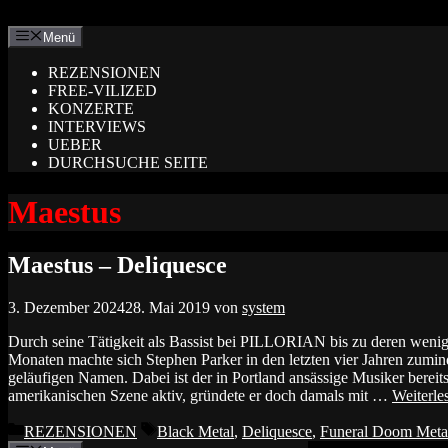
Zum
Inhalt
Menü
springen
REZENSIONEN
FREE-VILIZED
KONZERTE
INTERVIEWS
UEBER
DURCHSUCHE SEITE
Maestus
Maestus – Deliquesce
3. Dezember 2024
28. Mai 2019
von
system
Durch seine Tätigkeit als Bassist bei PILLORIAN bis zu deren wenig
Monaten machte sich Stephen Parker in den letzten vier Jahren zumin
geläufigen Namen. Dabei ist der in Portland ansässige Musiker bereits
amerikanischen Szene aktiv, gründete er doch damals mit …
Weiterle
Kategorien
Schlagwörter
REZENSIONEN
Black Metal
,
Deliquesce
,
Funeral Doom Meta