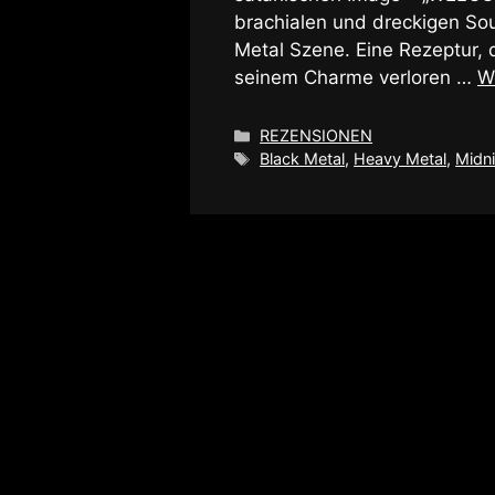
brachialen und dreckigen So
Metal Szene. Eine Rezeptur, 
seinem Charme verloren …
W
Kategorien
REZENSIONEN
Schlagwörter
Black Metal
,
Heavy Metal
,
Midn