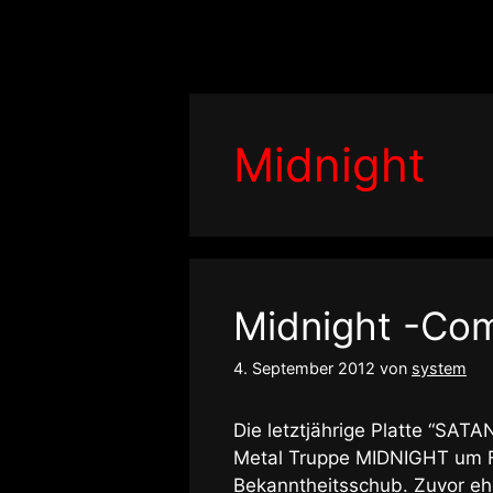
Zum
Inhalt
springen
Midnight
Midnight -Com
4. September 2012
von
system
Die letztjährige Platte “SAT
Metal Truppe MIDNIGHT um Fr
Bekanntheitsschub. Zuvor eh