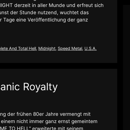
IGHT derzeit in aller Munde und erfreut sich
Gunst der Stunde nutzend, wuchtet das
r Tage eine Veröffentlichung der ganz
ete And Total Hell
,
Midnight
,
Speed Metal
,
U.S.A.
anic Royalty
ing der frühen 80er Jahre vermengt mit
 einem nicht immer ganz ernst gemeintem
ME TO HELL“ erweiterte mit seinem