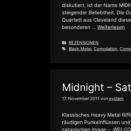
diskutiert, ist der Name MIDN
steigender Beliebtheit. Die 
Quartett aus Cleveland diese
besonderen …
Weiterlesen
Kategorien
REZENSIONEN
Schlagwörter
Black Metal
,
Compilation
,
Compl
Midnight – Sat
17. November 2011
von
system
Klassisches Heavy Metal Riff
räudigen Punkeinflüssen und
satanischen Image – „WELCO