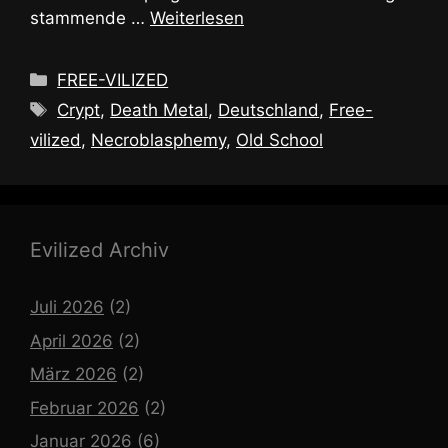
stammende …
Weiterlesen
Kategorien
FREE-VILIZED
Schlagwörter
Crypt
,
Death Metal
,
Deutschland
,
Free-
vilized
,
Necroblasphemy
,
Old School
Evilized Archiv
Juli 2026
(2)
April 2026
(2)
März 2026
(2)
Februar 2026
(2)
Januar 2026
(6)