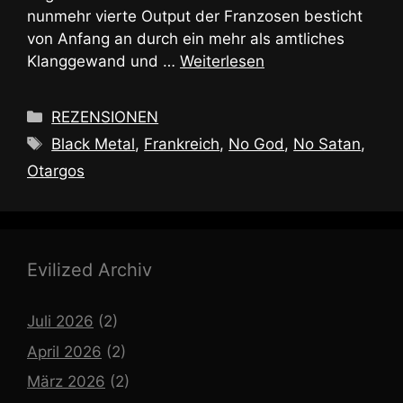
nunmehr vierte Output der Franzosen besticht
von Anfang an durch ein mehr als amtliches
Klanggewand und …
Weiterlesen
Kategorien
REZENSIONEN
Schlagwörter
Black Metal
,
Frankreich
,
No God
,
No Satan
,
Otargos
Evilized Archiv
Juli 2026
(2)
April 2026
(2)
März 2026
(2)