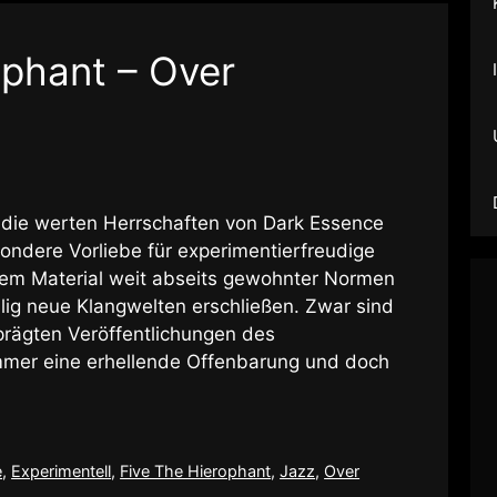
ophant – Over
s die werten Herrschaften von Dark Essence
ondere Vorliebe für experimentierfreudige
hrem Material weit abseits gewohnter Normen
lig neue Klangwelten erschließen. Zwar sind
prägten Veröffentlichungen des
mmer eine erhellende Offenbarung und doch
e
,
Experimentell
,
Five The Hierophant
,
Jazz
,
Over