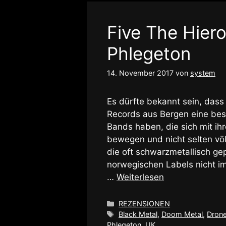
Five The Hier
Phlegeton
14. November 2017
von
system
Es dürfte bekannt sein, das
Records aus Bergen eine bes
Bands haben, die sich mit i
bewegen und nicht selten völ
die oft schwarzmetallisch ge
norwegischen Labels nicht i
…
Weiterlesen
Kategorien
REZENSIONEN
Schlagwörter
Black Metal
,
Doom Metal
,
Dron
Phlegeton
,
UK