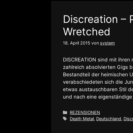
Discreation – 
Wretched
18. April 2015
von
system
DISCREATION sind mit ihren 
zahlreich absolvierten Gigs be
Bestandteil der heimischen 
verabschiedeten sich die Ju
etwas austauschbaren Stil de
und nach eine eigenständige
Kategorien
REZENSIONEN
Schlagwörter
Death Metal
,
Deutschland
,
Disc