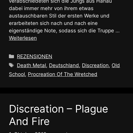
verabschiedeten sich die Jungs aus Hanau
dabei immer mehr von ihrem etwas
austauschbaren Stil der ersten Werke und
erarbeiteten sich nach und nach eine
eigenständige Note, sodass sich die Truppe …
Weiterlesen
Kategorien
REZENSIONEN
Schlagwörter
Death Metal
,
Deutschland
,
Discreation
,
Old
School
,
Procreation Of The Wretched
Discreation – Plague
And Fire