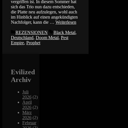
vergriffen ist. In diesem Sommer hat
sich das Trio nun dazu entschieden,
die Platte neu aufzulegen, wohl auch
im Hinblick auf einen angekündigten
Nachfolger, kann die …
Weiterlesen
Kategorien
Schlagwörter
REZENSIONEN
Black Metal
,
Deutschland
,
Doom Metal
,
Pest
Empire
,
Prophet
Evilized
Archiv
Juli
2026
(2)
April
2026
(2)
März
2026
(2)
Februar
2026
(2)