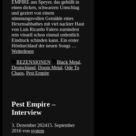
EMPIRE aus Speyer, das gehüllt in
einen dicken, schwarzen Umschlag
und geziert von einem
stimmungsvollen Gemälde eines
Hexensabbathes mit viel nackter Haut
von Luis Ricardo Falero zumindest
rein visuell schon einmal ordentlich
Eindruck schinden kann. Ein erster
Hördurchlauf der neuen Songs …
Weiterlesen
Kategorien
Schlagwörter
REZENSIONEN
Black Metal
,
Deutschland
,
Doom Metal
,
Ode To
Chaos
,
Pest Empire
Pest Empire –
Interview
3. Dezember 2024
15. September
2016
von
system