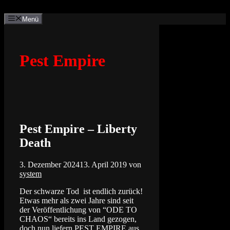
Zum
Inhalt
Menü
springen
Pest Empire
Pest Empire – Liberty
Death
3. Dezember 2024
13. April 2019
von
system
Der schwarze Tod ist endlich zurück!
Etwas mehr als zwei Jahre sind seit
der Veröffentlichung von “ODE TO
CHAOS“ bereits ins Land gezogen,
doch nun liefern PEST EMPIRE aus