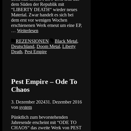
dem Süden der Republik mit
“LIBERTY DEATH“ wieder neues
Material. Zwar handelt es sich bei
dem erst vor wenigen Wochen
erschienenen Werk erneut um eine EP,
…
Weiterlesen
Kategorien
Schlagwörter
REZENSIONEN
Black Metal
,
Deutschland
,
Doom Metal
,
Liberty
Death
,
Pest Empire
Pest Empire – Ode To
Chaos
3. Dezember 2024
31. Dezember 2016
von
system
Pünktlich zum bevorstehenden
Jahresende erscheint mit “ODE TO
CHAOS“ das zweite Werk von PEST