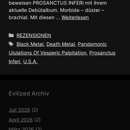
beweisen PROSANCTUS INFERI mit ihrem
aktuelle Debütalbum. Morbide – düster –
brachial. Mit diesen …
Weiterlesen
Kategorien
REZENSIONEN
Schlagwörter
Black Metal
,
Death Metal
,
Pandemonic
Ululations Of Vesperic Palpitation
,
Prosanctus
Inferi
,
U.S.A.
Evilized Archiv
Juli 2026
(2)
April 2026
(2)
März 2026
(2)