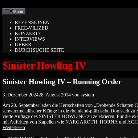
Zum
Inhalt
Menü
springen
REZENSIONEN
FREE-VILIZED
KONZERTE
INTERVIEWS
UEBER
DURCHSUCHE SEITE
Sinister Howling IV
Sinister Howling IV – Running Order
3. Dezember 2024
28. August 2014
von
system
Am 20. September laden die Herrschaften von „Drohende Schatten Co
schwarzmetallischer Klänge in die rheinland-pfälzische Domstadt zu 
vierte Auflage des SINISTER HOWLING zu zelebrieren. Für die exkl
mit Auftritten von Kapellen wie NARGAROTH, HORNA und ACH
Weiterlesen
Kategorien
Schlagwörter