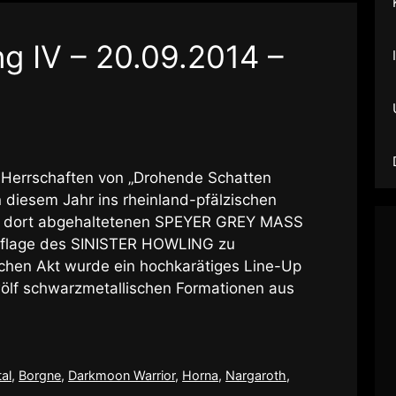
ng IV – 20.09.2014 –
 Herrschaften von „Drohende Schatten
 diesem Jahr ins rheinland-pfälzischen
z dort abgehaltetenen SPEYER GREY MASS
 Auflage des SINISTER HOWLING zu
lichen Akt wurde ein hochkarätiges Line-Up
ölf schwarzmetallischen Formationen aus
al
,
Borgne
,
Darkmoon Warrior
,
Horna
,
Nargaroth
,