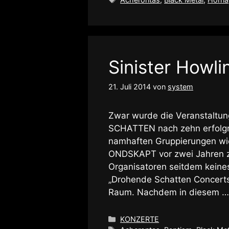
Sinister Howli
21. Juli 2014
von
system
Zwar wurde die Veranstalt
SCHATTEN nach zehn erfolgre
namhaften Gruppierungen 
ONDSKAPT vor zwei Jahren z
Organisatoren seitdem keines
„Drohende Schatten Concerts
Raum. Nachdem in diesem 
Kategorien
KONZERTE