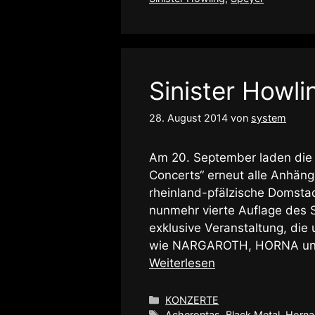
Sinister Howli
28. August 2014
von
system
Am 20. September laden die
Concerts“ erneut alle Anhäng
rheinland-pfälzische Domstad
nunmehr vierte Auflage des 
exklusive Veranstaltung, die 
wie NARGAROTH, HORNA und
Weiterlesen
Kategorien
KONZERTE
Schlagwörter
Acherontas
,
Black Metal
,
Horna