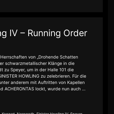
ng IV – Running Order
 Herrschaften von „Drohende Schatten
er schwarzmetallischer Klänge in die
t zu Speyer, um in der Halle 101 die
SINISTER HOWLING zu zelebrieren. Für die
unter anderem mit Auftritten von Kapellen
 ACHERONTAS lockt, wurde nun auch …
,
Konzert
,
Nargaroth
,
Sinister Howling IV
,
Speyer