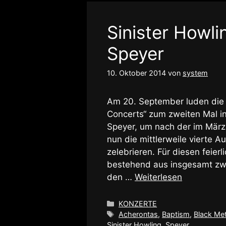
Sinister Howli
Speyer
10. Oktober 2014
von
system
Am 20. September luden die
Concerts“ zum zweiten Mal in
Speyer, um nach der im Mär
nun die mittlerweile vierte
zelebrieren. Für diesen feier
bestehend aus insgesamt zw
den …
Weiterlesen
Kategorien
KONZERTE
Schlagwörter
Acherontas
,
Baptism
,
Black Met
Sinister Howling
,
Speyer