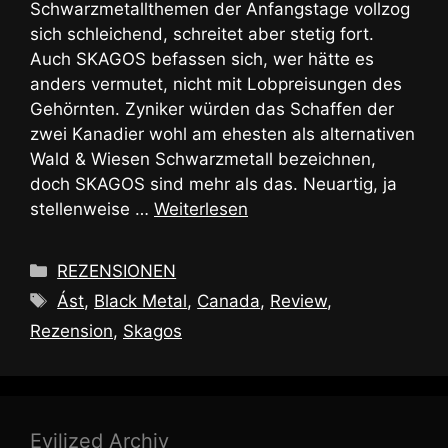
Schwarzmetallthemen der Anfangstage vollzog
sich schleichend, schreitet aber stetig fort.
Auch SKAGOS befassen sich, wer hätte es
anders vermutet, nicht mit Lobpreisungen des
Gehörnten. Zyniker würden das Schaffen der
zwei Kanadier wohl am ehesten als alternativen
Wald & Wiesen Schwarzmetall bezeichnen,
doch SKAGOS sind mehr als das. Neuartig, ja
stellenweise …
Weiterlesen
Kategorien
REZENSIONEN
Schlagwörter
Ást
,
Black Metal
,
Canada
,
Review
,
Rezension
,
Skagos
Evilized Archiv