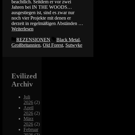
beachtlich. Seitdem er vor zwei
Jahren bei IN THE WOODS…
ausgestiegen ist, sind es zwar nur
noch vier Projekte mit denen er
derzeit in regelmäßigen Abständen …
Weiterlesen
Kategorien
Schlagwörter
REZENSIONEN
Black Metal
,
Großbritannien
,
Old Forest
,
Sutwyke
Evilized
Archiv
Juli
2026
(2)
April
2026
(2)
März
2026
(2)
Februar
2026
(2)