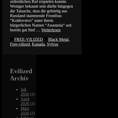
ordentlichen Ruf erspielen konnte.
Weniger bekannt sein dürfte hingegen
die Tatsache, dass die gebürtig aus
Russland stammende Frontfrau
“Koldovstvo“ unter ihrem
bürgerlichen Namen “Anastasia“ seit
bereits gut fünf …
Weiterlesen
Kategorien
Schlagwörter
FREE-VILIZED
Black Metal
,
Free-vilized
,
Kanada
,
Sylvus
Evilized
Archiv
Juli
2026
(2)
April
2026
(2)
März
2026
(2)
Februar