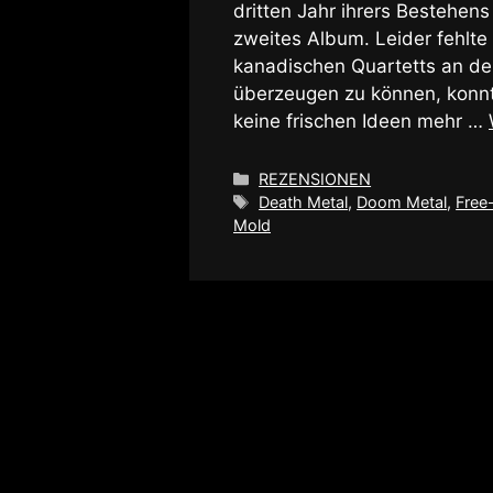
dritten Jahr ihrers Bestehen
zweites Album. Leider fehlt
kanadischen Quartetts an der
überzeugen zu können, konn
keine frischen Ideen mehr …
Kategorien
REZENSIONEN
Schlagwörter
Death Metal
,
Doom Metal
,
Free-
Mold