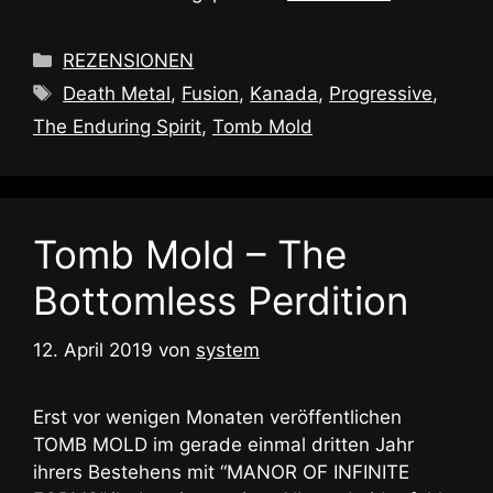
Kategorien
REZENSIONEN
Schlagwörter
Death Metal
,
Fusion
,
Kanada
,
Progressive
,
The Enduring Spirit
,
Tomb Mold
Tomb Mold – The
Bottomless Perdition
12. April 2019
von
system
Erst vor wenigen Monaten veröffentlichen
TOMB MOLD im gerade einmal dritten Jahr
ihrers Bestehens mit “MANOR OF INFINITE