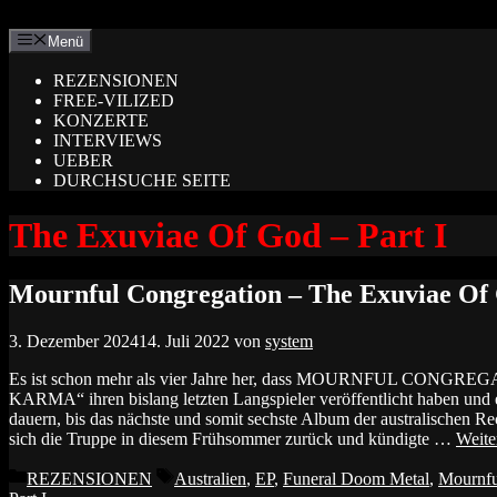
Zum
Inhalt
Menü
springen
REZENSIONEN
FREE-VILIZED
KONZERTE
INTERVIEWS
UEBER
DURCHSUCHE SEITE
The Exuviae Of God – Part I
Mournful Congregation – The Exuviae Of 
3. Dezember 2024
14. Juli 2022
von
system
Es ist schon mehr als vier Jahre her, dass MOURNFUL CONG
KARMA“ ihren bislang letzten Langspieler veröffentlicht haben und 
dauern, bis das nächste und somit sechste Album der australischen R
sich die Truppe in diesem Frühsommer zurück und kündigte …
Weite
Kategorien
Schlagwörter
REZENSIONEN
Australien
,
EP
,
Funeral Doom Metal
,
Mournfu