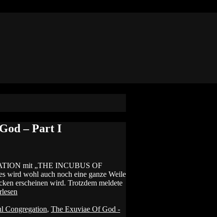
God – Part I
REGATION mit „THE INCUBUS OF
es wird wohl auch noch eine ganze Weile
ecken erscheinen wird. Trotzdem meldete
rlesen
l Congregation
,
The Exuviae Of God -