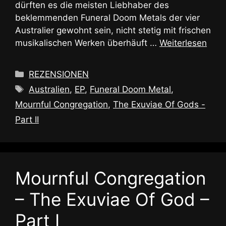
dürften es die meisten Liebhaber des
beklemmenden Funeral Doom Metals der vier
Australier gewohnt sein, nicht stetig mit frischen
musikalischen Werken überhäuft …
Weiterlesen
Kategorien
REZENSIONEN
Schlagwörter
Australien
,
EP
,
Funeral Doom Metal
,
Mournful Congregation
,
The Exuviae Of Gods -
Part II
Mournful Congregation
– The Exuviae Of God –
Part I