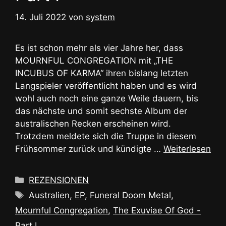
14. Juli 2022
von
system
Es ist schon mehr als vier Jahre her, dass
MOURNFUL CONGREGATION mit „THE
INCUBUS OF KARMA“ ihren bislang letzten
Langspieler veröffentlicht haben und es wird
wohl auch noch eine ganze Weile dauern, bis
das nächste und somit sechste Album der
australischen Recken erscheinen wird.
Trotzdem meldete sich die Truppe in diesem
Frühsommer zurück und kündigte …
Weiterlesen
Kategorien
REZENSIONEN
Schlagwörter
Australien
,
EP
,
Funeral Doom Metal
,
Mournful Congregation
,
The Exuviae Of God -
Part I