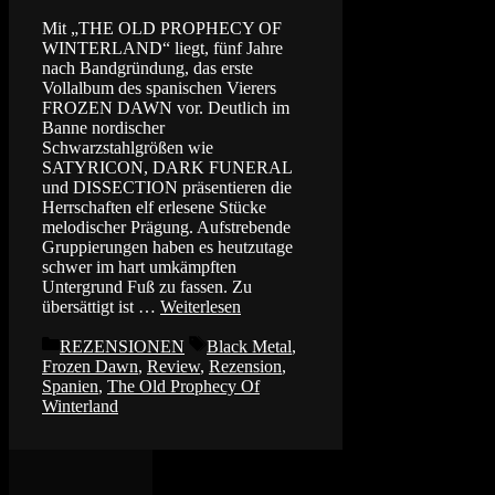
Mit „THE OLD PROPHECY OF
WINTERLAND“ liegt, fünf Jahre
nach Bandgründung, das erste
Vollalbum des spanischen Vierers
FROZEN DAWN vor. Deutlich im
Banne nordischer
Schwarzstahlgrößen wie
SATYRICON, DARK FUNERAL
und DISSECTION präsentieren die
Herrschaften elf erlesene Stücke
melodischer Prägung. Aufstrebende
Gruppierungen haben es heutzutage
schwer im hart umkämpften
Untergrund Fuß zu fassen. Zu
übersättigt ist …
Weiterlesen
Kategorien
Schlagwörter
REZENSIONEN
Black Metal
,
Frozen Dawn
,
Review
,
Rezension
,
Spanien
,
The Old Prophecy Of
Winterland