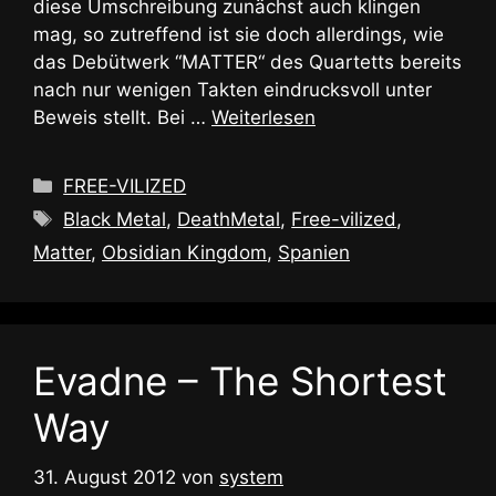
diese Umschreibung zunächst auch klingen
mag, so zutreffend ist sie doch allerdings, wie
das Debütwerk “MATTER“ des Quartetts bereits
nach nur wenigen Takten eindrucksvoll unter
Beweis stellt. Bei …
Weiterlesen
Kategorien
FREE-VILIZED
Schlagwörter
Black Metal
,
DeathMetal
,
Free-vilized
,
Matter
,
Obsidian Kingdom
,
Spanien
Evadne – The Shortest
Way
31. August 2012
von
system