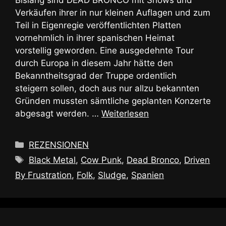
Bislang sind DEAD BRONCO mit Shows und
Verkäufen ihrer in nur kleinen Auflagen und zum
Teil in Eigenregie veröffentlichten Platten
vornehmlich in ihrer spanischen Heimat
vorstellig geworden. Eine ausgedehnte Tour
durch Europa in diesem Jahr hätte den
Bekanntheitsgrad der Truppe ordentlich
steigern sollen, doch aus nur allzu bekannten
Gründen mussten sämtliche geplanten Konzerte
abgesagt werden. …
Weiterlesen
Kategorien
REZENSIONEN
Schlagwörter
Black Metal
,
Cow Punk
,
Dead Bronco
,
Driven
By Frustration
,
Folk
,
Sludge
,
Spanien