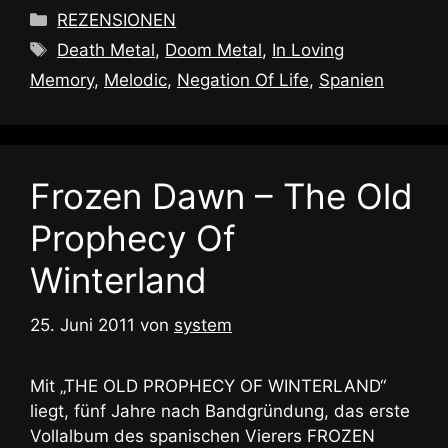
Kategorien
REZENSIONEN
Schlagwörter
Death Metal
,
Doom Metal
,
In Loving
Memory
,
Melodic
,
Negation Of Life
,
Spanien
Frozen Dawn – The Old
Prophecy Of
Winterland
25. Juni 2011
von
system
Mit „THE OLD PROPHECY OF WINTERLAND“
liegt, fünf Jahre nach Bandgründung, das erste
Vollalbum des spanischen Vierers FROZEN