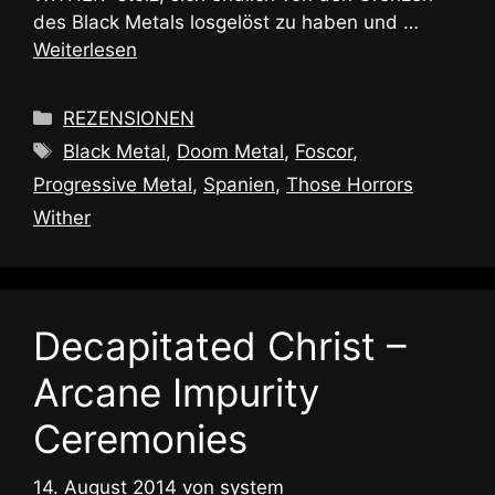
des Black Metals losgelöst zu haben und …
Weiterlesen
Kategorien
REZENSIONEN
Schlagwörter
Black Metal
,
Doom Metal
,
Foscor
,
Progressive Metal
,
Spanien
,
Those Horrors
Wither
Decapitated Christ –
Arcane Impurity
Ceremonies
14. August 2014
von
system