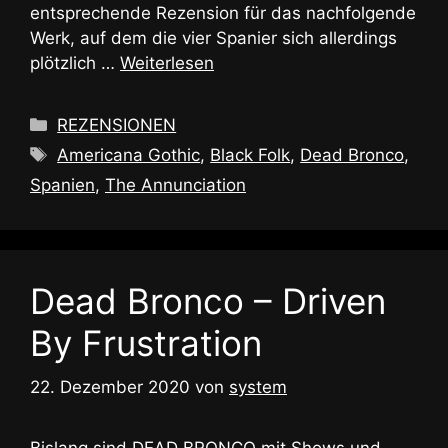
entsprechende Rezension für das nachfolgende
Werk, auf dem die vier Spanier sich allerdings
plötzlich …
Weiterlesen
Kategorien
REZENSIONEN
Schlagwörter
Americana Gothic
,
Black Folk
,
Dead Bronco
,
Spanien
,
The Annunciation
Dead Bronco – Driven
By Frustration
22. Dezember 2020
von
system