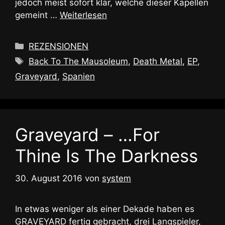
jedoch meist sofort klar, welche dieser Kapellen
gemeint …
Weiterlesen
Kategorien
REZENSIONEN
Schlagwörter
Back To The Mausoleum
,
Death Metal
,
EP
,
Graveyard
,
Spanien
Graveyard – …For
Thine Is The Darkness
30. August 2016
von
system
In etwas weniger als einer Dekade haben es
GRAVEYARD fertig gebracht, drei Langspieler,