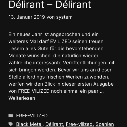
Délirant – Délirant
13. Januar 2019
von
system
Ein neues Jahr ist angebrochen und ein
weiteres Mal darf EVILIZED seinen treuen
Lesern alles Gute für die bevorstehenden
Monate wünschen, die natürlich wieder
zahlreiche interessante Veröffentlichungen mit
sich bringen werden. Bevor wir uns an dieser
Stelle allerdings frischen Werken zuwenden,
werfen wir den Blick in dieser ersten Ausgabe
von FREE-VILIZED noch einmal ein paar …
Weiterlesen
Kategorien
FREE-VILIZED
Schlagwörter
Black Metal
,
Délirant
,
Free-vilized
,
Spanien