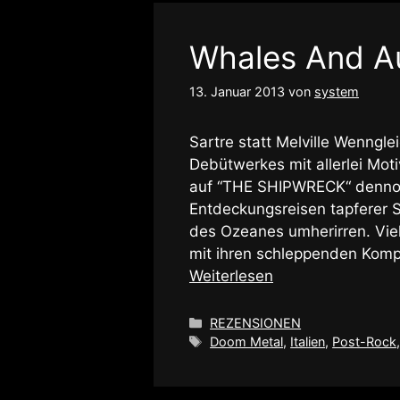
Whales And Au
13. Januar 2013
von
system
Sartre statt Melville Wenn
Debütwerkes mit allerlei Moti
auf “THE SHIPWRECK“ dennoch
Entdeckungsreisen tapferer 
des Ozeanes umherirren. Viel
mit ihren schleppenden Komp
Weiterlesen
Kategorien
REZENSIONEN
Schlagwörter
Doom Metal
,
Italien
,
Post-Rock